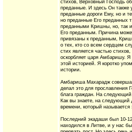
стихов, Верховный Господь об
преданные. И здесь Он также у
преданные дороги Ему, но и т
но преданные Его преданных т
преданными Кришны, но, так и
Его преданным. Причина может
привязаны к преданным, Кришн
о тех, кто со всем сердцем с
стих является частью стихов,
оскорбляет царя Амбаришу. Я 
этой историей. Я коротко упо
истории.
Амбариша Махарадж совершал
делал это для прославления Г
блага граждан. На следующий
Как вы знаете, на следующий 
времени, который называется
Последний экадаши был 10-12 
находился в Литве, и у нас бы
прервать пост. Но здесь речь 