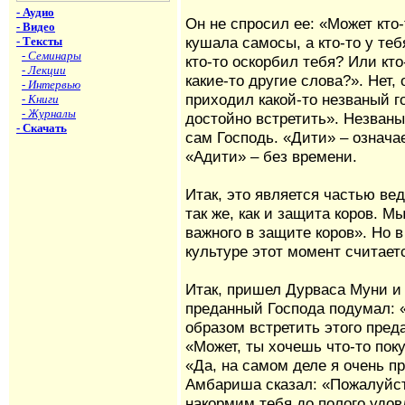
- Аудио
Он не спросил ее: «Может кто-
- Видео
кушала самосы, а кто-то у те
- Тексты
- Семинары
кто-то оскорбил тебя? Или кто
- Лекции
какие-то другие слова?». Нет, 
- Интервью
приходил какой-то незваный го
- Книги
- Журналы
достойно встретить». Незваны
- Скачать
сам Господь. «Дити» – означае
«Адити» – без времени.
Итак, это является частью ве
так же, как и защита коров. М
важного в защите коров». Но 
культуре этот момент считае
Итак, пришел Дурваса Муни и
преданный Господа подумал:
образом встретить этого преда
«Может, ты хочешь что-то пок
«Да, на самом деле я очень п
Амбариша сказал: «Пожалуйст
накормим тебя до полого удо