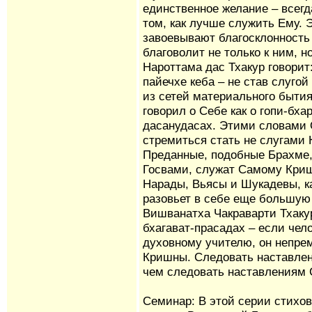
единственное желание – всегд
том, как лучше служить Ему.
завоевывают благосклонность 
благоволит не только к ним, н
Нароттама дас Тхакур говорит
пайечхе кеба – не став слуго
из сетей материального быти
говорил о Себе как о гопи-бха
дасанудасах. Этими словами 
стремиться стать не слугами 
Преданные, подобные Брахме,
Госвами, служат Самому Кришн
Нарады, Вьясы и Шукадевы, к
разовьет в себе еще большую
Вишванатха Чакраварти Тхаку
бхагават-прасадах – если чел
духовному учителю, он непрем
Кришны. Следовать наставлен
чем следовать наставлениям 
Семинар: В этой серии стихов