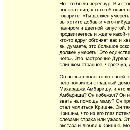
Но это было чересчур. Вы сто
положат пир, кто-то обгоняет 
говорите: «Ты должен умереть
вы хотите добавки чего-нибуд
паниром и цветной капустой. И
продвигаетесь и ждете какой-т
кто-то вдруг обгоняет вас и х
вы думаете, это большое оск
должен умереть! Это единстве
него». Это настроение Дурвас
слишком странное, чересчур,
Он вырвал волосок из своей г
него появился страшный демо
Махараджа Амбаришу, и что ж
Амбариша? Он побежал? Он на
звать на помощь маму? Он про
стал молиться Кришне. Он так
Кришны, что из его глаз поте
слезами страха или ужаса. Э
экстаза и любви к Кришне. Мо