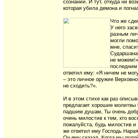
сознании. И тут, откуда ни в
которая убила демона и погна
Что же сде
У него зас
разным лич
могли помо
мне, спаси
Сударшана 
не можем!»
последним 
ответил ему: «Я ничем не мог
– это личное оружие Верховно
не сходить?».
И в этом стихе как раз описы
предлагает хорошие молитвы Г
падшим душам, Ты очень добр 
очень милостив к тем, кто вос
пожалуйста, будь милостив и 
же ответил ему Господь Нараян
Он ему сказал. Когда мы подо