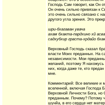
Господь Сам говорит, как Он 
Он очень сильно привязан к 
это очень сильно связано с н
другого угла зрения. Это прек
шри-бхагаван увача
ахам бхакта-пардхино хй асв
садхубхир граста-хрдайо бха
Верховный Господь сказал бра
власти Моих преданных. На с
независимости. Мои преданны
желаний, поэтому Я нахожусь 
них, когда даже те, кто преда
мне.
Комментарий: Все великие и 
вселенной, включая Господа 
Верховной Личности Бога, но
преданным. Почему? Потому ч
шунйа, в его сердце нет мате