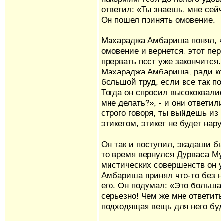
ответил: «Ты знаешь, мне сей
Он пошел принять омовение.
Махараджа Амбариша понял, ч
омовение и вернется, этот пе
прервать пост уже закончится.
Махараджа Амбариша, ради кот
большой труд, если все так п
Тогда он спросил высококвал
мне делать?», - и они ответи
строго говоря, ты выйдешь из 
этикетом, этикет не будет нар
Он так и поступил, экадаши б
то время вернулся Дурваса М
мистических совершенств он 
Амбариша принял что-то без н
его. Он подумал: «Это больша
серьезно! Чем же мне ответит
подходящая вещь для него буд