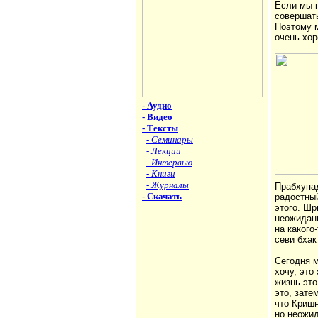
Если мы 
совершать
Поэтому 
очень хо
- Аудио
- Видео
- Тексты
- Семинары
- Лекции
- Интервью
- Книги
- Журналы
Прабхупад
- Скачать
радостный
этого. Шр
неожиданн
на какого
севи бха
Сегодня м
хочу, это
жизнь эт
это, зате
что Кришн
но неожи