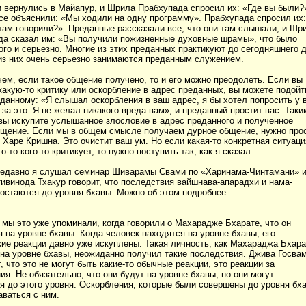
 вернулись в Майапур, и Шрила Прабхупада спросил их: «Где вы были?»
се объяснили: «Мы ходили на одну программу». Прабхупада спросил их:
там говорили?». Преданные рассказали все, что они там слышали, и Шр
да сказал им: «Вы получили пожизненные духовные шрамы», что было
ого и серьезно. Многие из этих преданных практикуют до сегодняшнего д
из них очень серьезно занимаются преданным служением.
ем, если такое общение получено, то и его можно преодолеть. Если вы
акую-то критику или оскорбление в адрес преданных, вы можете подойт
данному: «Я слышал оскорбления в ваш адрес, я бы хотел попросить у 
за это. Я не желал никакого вреда вам», и преданный простит вас. Таки
вы искупите услышанное злословие в адрес преданного и полученное
бщение. Если мы в общем смысле получаем дурное общение, нужно про
 Харе Кришна. Это очистит ваш ум. Но если какая-то конкретная ситуаци
о-то кого-то критикует, то нужно поступить так, как я сказал.
Недавно я слушал семинар Шиварамы Свами по «Харинама-Чинтамани» и
ивинода Тхакур говорит, что последствия вайшнава-апарадхи и нама-
остаются до уровня бхавы. Можно об этом подробнее.
 мы это уже упоминали, когда говорили о Махарадже Бхарате, что он
 на уровне бхавы. Когда человек находятся на уровне бхавы, его
ие реакции давно уже искуплены. Такая личность, как Махараджа Бхара
на уровне бхавы, неожиданно получил такие последствия. Джива Госва
, что это не могут быть какие-то обычные реакции, это реакции за
ия. Не обязательно, что они будут на уровне бхавы, но они могут
я до этого уровня. Оскорбления, которые были совершены до уровня бх
аваться с ним.