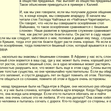
в обществе преданных. Нас выгонят из общества преданны
Такое объяснение приводиться в примере с Калией.
И, как мы уже говорили, если мы получаем дурное общение
то, в конце концов, мы совершим апарадху. В начале мы
читали стих Господа Чайтаньи из «Чайтанья-Чаритамриты»,
Он говорит, что «если вы совершаете оскорбление стоп
Вайшнава, то такое оскорбление сравнивается с бешеным
слоном». Наше развитие в преданном служении сравнивает
тем, как растет росток бхакти-латы. Он растет в саду нашег
сли мы как следует, заботимся о нем, поливая и давая ему пищу, слуша
о Кришне, тогда этот росток бхакти будет расти очень хорошо. Но если 
е оскорбление, тогда появляется бешеный слон, который врывается в с
рдца.
, насколько вы знакомы с бешеными слонами. В Африке у нас есть слон
ный слон ворвется в ваш сад, где у вас может быть очень хороший рост
тот росток, схватит бешеный слон, он в одно мгновенье может растереть
олностью разрушить все, что может быть еще в этом саду. Слоны выгля
ие толстые существа, но они чрезвычайно чувствительны. Если вы оби
 это запомнит, и спустя двадцать лет он будет помнить об этом. Поэтому
те общаться со слонами, помните об этом и будьте очень осторожны.
 назад преданные были на Пада-ятре в Индии, они несколько раз обход
, и у них была слониха, которая любила идти впереди. Когда Пада-ятра
то, она всегда шла впереди. Если кто-то пытался обогнать ее и пойти
ее, она очень сильно это не любила. И что она делала? Она своим хобо
о человека и пыталась согнать с дороги. Кто-то подходит со стороны, и 