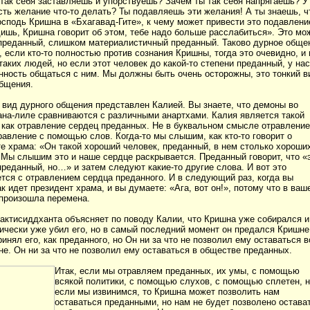
так себя заставляешь и упорствуешь? Зачем ты так себя напрягаешь? У
сть желание что-то делать? Ты подавляешь эти желания! А ты знаешь, ч
осподь Кришна в «Бхагавад-Гите», к чему может привести это подавлени
ишь, Кришна говорит об этом, тебе надо больше расслабиться». Это мо
 преданный, слишком материалистичный преданный. Таково дурное обще
 если кто-то полностью против сознания Кришны, тогда это очевидно, и
таких людей, но если этот человек до какой-то степени преданный, у нас
нность общаться с ним. Мы должны быть очень осторожны, это тонкий в
общения.
вид дурного общения представлен Калией. Вы знаете, что демоны во
на-лиле сравниваются с различными анартхами. Калия является такой
 как отравление сердец преданных. Не в буквальном смысле отравление
равление с помощью слов. Когда-то мы слышим, как кто-то говорит о
е храма: «Он такой хороший человек, преданный, в нем столько хороши
 Мы слышим это и наше сердце раскрывается. Преданный говорит, что «
реданный, но…» и затем следуют какие-то другие слова. И вот это
тся с отравлением сердца преданного. И в следующий раз, когда вы
ак идет президент храма, и вы думаете: «Ага, вот он!», потому что в ваш
 произошла перемена.
ктисиддханта объясняет по поводу Калии, что Кришна уже собирался и
ически уже убил его, но в самый последний момент он предался Кришне
инял его, как преданного, но Он ни за что не позволил ему оставаться в
е. Он ни за что не позволил ему оставаться в обществе преданных.
Итак, если мы отравляем преданных, их умы, с помощью
всякой политики, с помощью слухов, с помощью сплетен, 
если мы извинимся, то Кришна может позволить нам
оставаться преданными, но нам не будет позволено остава