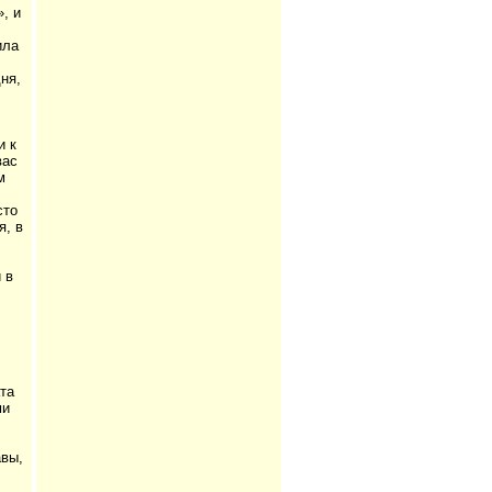
, и
ила
ня,
и к
вас
м
сто
я, в
 в
та
ми
авы,