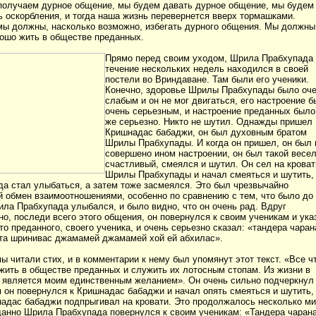
получаем дурное общение, мы будем давать дурное общение, мы будем
 оскорбления, и тогда наша жизнь перевернется вверх тормашками.
мы должны, насколько возможно, избегать дурного общения. Мы должны
рошо жить в обществе преданных.
Прямо перед своим уходом, Шрила Прабхупада
течение нескольких недель находился в своей
постели во Вриндаване. Там были его ученики.
Конечно, здоровье Шрилы Прабхупады было оч
слабым и он не мог двигаться, его настроение 
очень серьезным, и настроение преданных было
же серьезно. Никто не шутил. Однажды пришел
Кришнадас бабаджи, он был духовным братом
Шрилы Прабхупады. И когда он пришел, он был 
совершено ином настроении, он был такой весе
счастливый, смеялся и шутил. Он сел на кроват
Шрилы Прабхупады и начал смеяться и шутить,
а стал улыбаться, а затем тоже засмеялся. Это был чрезвычайно
 обмен взаимоотношениями, особенно по сравнению с тем, что было до
ила Прабхупада улыбался, и было видно, что он очень рад. Вдруг
о, последи всего этого общения, он повернулся к своим ученикам и ука
-то преданного, своего ученика, и очень серьезно сказал: «тандера чаран
кта шринивас джамамей джамамей хой ей абхилас».
ы читали стих, и в комментарии к нему был упомянут этот текст. «Все ч
 жить в обществе преданных и служить их лотосным стопам. Из жизни в
о является моим единственным желанием». Он очень сильно подчеркнул
м он повернулся к Кришнадас бабаджи и начал опять смеяться и шутить,
адас бабаджи подпрыгивал на кровати. Это продолжалось несколько ми
данно Шрила Прабхупада повернулся к своим ученикам: «Тандера чаран