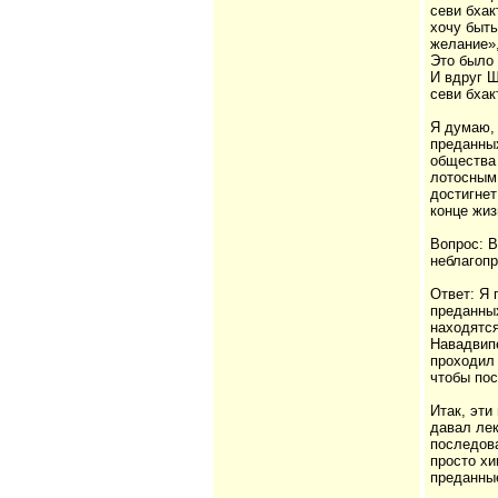
севи бхак
хочу быть
желание»,
Это было
И вдруг Ш
севи бха
Я думаю,
преданных
общества
лотосным 
достигнет
конце жиз
Вопрос: В
неблагопр
Ответ: Я 
преданных
находятся
Навадвипе
проходил 
чтобы по
Итак, эти
давал лек
последов
просто хи
преданные