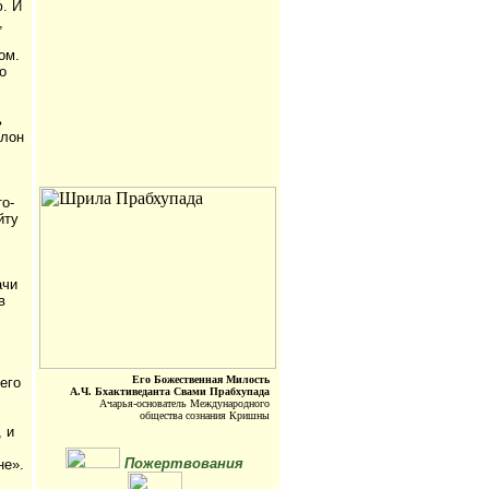
. И
,
ом.
о
ь
слон
о-
йту
ачи
в
Его Божественная Милость
его
А.Ч. Бхактиведанта Свами Прабхупада
Ачарья-основатель Международного
общества сознания Кришны
, и
Пожертвования
не».