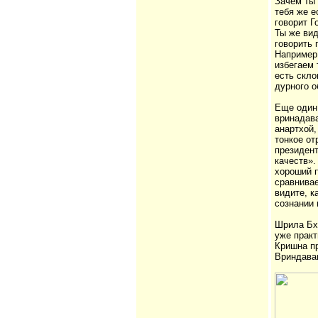
Зачем ты 
тебя же е
говорит Г
Ты же вид
говорить
Например,
избегаем 
есть скло
дурного 
Еще один 
вринадава
анартхой,
тонкое от
президент
качеств».
хороший п
сравнивае
видите, к
сознании
Шрила Бха
уже практ
Кришна пр
Вриндаван