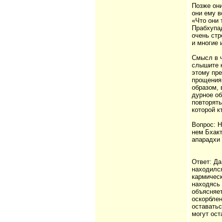
Позже они
они ему в
«Что они 
Прабхупа
очень стр
и многие 
Смысл в ч
слышите к
этому пре
прощения 
образом, 
дурное о
повторять
которой кт
Вопрос: 
нем Бхакт
апарадхи 
Ответ: Да
находился
кармическ
находясь 
объясняет
оскорблен
оставатьс
могут ост