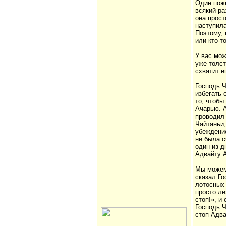
Один пожи
всякий ра
она прост
наступила
Поэтому, 
или кто-т
У вас мож
уже толст
схватит е
Господь Ч
избегать 
то, чтобы
Ачарью. 
проводил 
Чайтаньи,
убеждение
не была с
один из д
Адвайту А
Мы можем
сказал Го
лотосных 
просто ле
стоп!», и
Господь Ч
стоп Адва