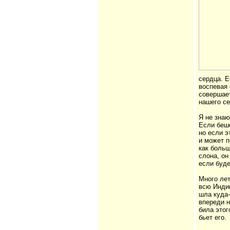
сердца. Е
воспевая 
совершает
нашего се
Я не знаю
Если беше
но если э
и может п
как больш
слона, он
если буде
Много лет
всю Индию
шла куда-
впереди н
била этог
бьет его.