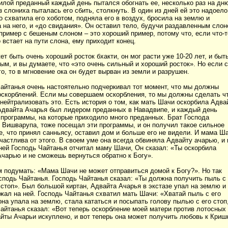
лой преданный каждый день пытался обогнать ее, несколько раз на дню
з слониха пыталась его сбить, столкнуть. В один из дней ей это надоело
о схватила его хоботом, подняла его в воздух, бросила на землю и
 на него, и «до свидания». Он оставил тело, будучи раздавленным слон
пример с бешеным слоном – это хороший пример, потому что, если что-т
о встает на пути слона, ему приходит конец.
ет быть очень хороший росток бхакти, он мог расти уже 10-20 лет, и быт
ым, и вы думаете, что «это очень сильный и хороший росток». Но если 
го, то в мгновение ока он будет вырван из земли и разрушен.
айтанья очень настоятельно подчеркивал тот момент, что мы должны
оскорблений. Если мы совершаем оскорбления, то мы должны сделать чт
 нейтрализовать это. Есть история о том, как мать Шачи оскорбила Адва
Адвайта Ачарья был лидером преданных в Навадвипе, и каждый день
программы, на которые приходило много преданных. Брат Господа
 Вишварупа, тоже посещал эти программы, и он получил такое сильное
, что принял санньясу, оставил дом и больше его не видели. И мама Ш
частлива от этого. В своем уме она всегда обвиняла Адвайту ачарью, и 
ней Господь Чайтанья отчитал маму Шачи, Он сказал: «Ты оскорбила
чарью и не сможешь вернуться обратно к Богу».
 подумать: «Мама Шачи не может отправиться домой к Богу?». Но так
сподь Чайтанья. Господь Чайтанья сказал: «Ты должна получить пыль с 
стоп». Был большой киртан, Адвайта Ачарья в экстазе упал на землю и
жал на ней. Господь Чайтанья схватил мать Шачи: «Хватай пыль с его
 она упала на землю, стала кататься и посыпать голову пылью с его стоп
айтанья сказал: «Вот теперь оскорбление моей матери против лотосных
йты Ачарьи искуплено, и вот теперь она может получить любовь к Криш