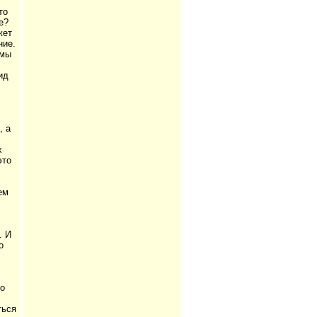
то
е?
жет
ние.
 мы
ид
, а
х
это
ем
. И
о
но
ться