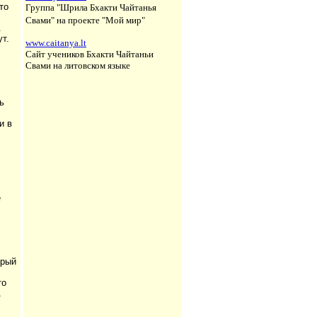
то
Группа "Шрила Бхакти Чайтанья
Свами" на проекте "Мой мир"
.
т.
www.caitanya.lt
Сайт учеников Бхакти Чайтаньи
Свами на литовском языке
ь
и в
е
орый
то
А