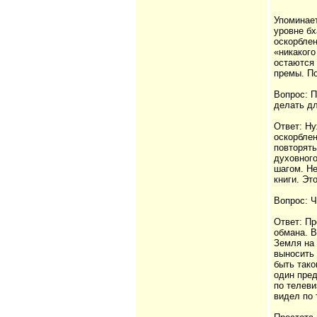
Упоминает
уровне бх
оскорблен
«никакого
остаются 
премы. По
Вопрос: П
делать д
Ответ: Ну
оскорблен
повторять
духовного
шагом. Не
книги. Эт
Вопрос: Ч
Ответ: Пр
обмана. 
Земля на 
выносить
быть тако
один пред
по телеви
видел по 