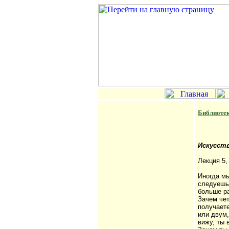
Библиоте
Искусст
Лекция 5,
Иногда мы
следуешь
больше ра
Зачем чет
получаете
или двум,
вижу, ты 