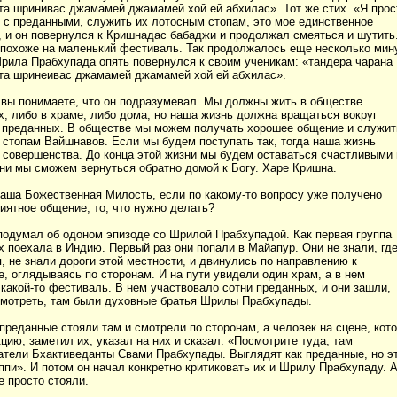
та шринивас джамамей джамамей хой ей абхилас». Тот же стих. «Я прос
 с преданными, служить их лотосным стопам, это мое единственное
 и он повернулся к Кришнадас бабаджи и продолжал смеяться и шутить
 похоже на маленький фестиваль. Так продолжалось еще несколько мину
рила Прабхупада опять повернулся к своим ученикам: «тандера чарана
кта шринеивас джамамей джамамей хой ей абхилас».
 вы понимаете, что он подразумевал. Мы должны жить в обществе
, либо в храме, либо дома, но наша жизнь должна вращаться вокруг
 преданных. В обществе мы можем получать хорошее общение и служит
стопам Вайшнавов. Если мы будем поступать так, тогда наша жизнь
 совершенства. До конца этой жизни мы будем оставаться счастливыми 
ни мы сможем вернуться обратно домой к Богу. Харе Кришна.
аша Божественная Милость, если по какому-то вопросу уже получено
иятное общение, то, что нужно делать?
подумал об одоном эпизоде со Шрилой Прабхупадой. Как первая группа
 поехала в Индию. Первый раз они попали в Майапур. Они не знали, гд
, не знали дороги этой местности, и двинулись по направлению к
, оглядываясь по сторонам. И на пути увидели один храм, а в нем
какой-то фестиваль. В нем участвовало сотни преданных, и они зашли,
смотреть, там были духовные братья Шрилы Прабхупады.
 преданные стояли там и смотрели по сторонам, а человек на сцене, кот
цию, заметил их, указал на них и сказал: «Посмотрите туда, там
атели Бхактиведанты Свами Прабхупады. Выглядят как преданные, но э
ппи». И потом он начал конкретно критиковать их и Шрилу Прабхупаду. 
 просто стояли.