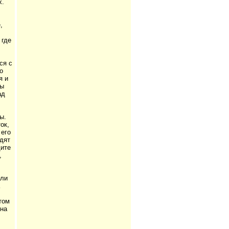
х.
,
 где
ся с
о
я и
вы
ад
ы.
ок,
 его
дят
дите
,
или
том
она