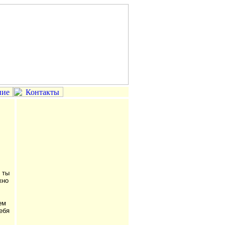
 ты
жно
ем
ебя