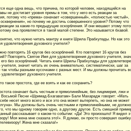
ся еще одна вещь, что причина, по которой человек, находящийся на
авы не достигает уровня премы в том, что у него есть реакции за
ия, потому что «према» означает «совершенный», «полностью чистый»,
 осквернения», но почему не достичь совершенного уровня? Потому что
реакции за какие-то предыдущие оскорбления. И они мешают этому пото
этому она проявляется в такой малой степени. Это называется бхавой.
онятно, что нужно читать мантру и книги Шрила Прабхупады. Но как это
ля удовлетворения духовного учителя?
жно повторять 16 кругов без оскорблений. Кто повторяет 16 кругов без
ий? Повторять Святое Имя для удовлетворения духовного учителя, знач
 его без оскорблений. Читать книги Шрилы Прабхупады для удовлетвор
 учителя, значит читать их очень внимательно, систематически, шаг за
 так чтобы разными кусочками с разных мест. И мы должны прочитать в
о удовлетворит духовного учителя.
то такое простота, где ее взять и как ее сохранить?
остота означает быть честным и прямолинейным, без лицемерия, лжи и
В Восьмой Песни «Шримад-Бхагаватам» Бали Махарадж говорит: «Мать
себе несет много всего и все это она может вытерпеть, но она не может
 лгуна». Мы должны быть очень честными и прямолинейными, не должно
го, что мы одному говорим одно, а другому другое. Есть смешной приме
анный рассказывает о каком-то событии: «Да! Это произошло! Я видел э
зору! Моя жена мне сказала это!». Я думаю, он просто совершил ошибку
телевизору! Жена мне сказала!»