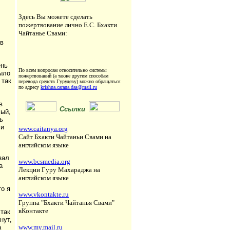
Здесь Вы можете сделать
пожертвование лично Е.С. Бхакти
Чайтанье Свами:
 в
ень
По всем вопросам относительно системы
было
пожертвований (а также другим способам
 так
перевода средств
Гурудеву
) можно обращаться
по адресу
krishna.carana.das@mail.ru
в
Ссылки
лый,
ь
 и
www.caitanya.org
Сайт Бхакти Чайтаньи Свами на
английском языке
зал
www.bcsmedia.org
а
Лекции Гуру Махараджа на
английском языке
то я
www.vkontakte.ru
Группа "Бхакти Чайтанья Свами"
вКонтакте
 так
нут,
а
www.my.mail.ru