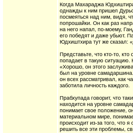
Когда Махараджа Юдхиштира 
однажды к ним пришел Дурьо
посмеяться над ним, видя, чт
попрошайки. Он как раз напр
на него напал, по-моему, Ган
его победят и даже убьют. П
Юдхиштхира тут же сказал: 
Представьте, что кто-то, кто
попадает в такую ситуацию. К
«Хорошо, он этого заслужи
был на уровне самадаршина.
он всех рассматривал, как ч
заботила личность каждого.
Прабхупада говорит, что так
находится на уровне самада
понимает свое положение, он
материальном мире, понимае
происходит из-за того, что я
решить все эти проблемы, св