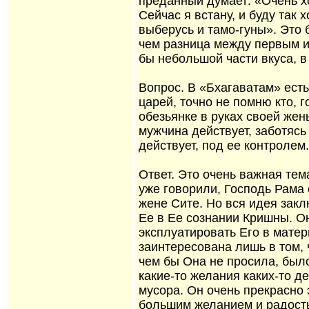
преданный думает: «Очень х
Сейчас я встану, и буду так
выберусь и тамо-гуны». Это 
чем разница между первым и
бы небольшой части вкуса, в
Вопрос. В «Бхагаватам» есть
царей, точно не помню кто, г
обезьянке в руках своей жен
мужчина действует, заботясь 
действует, под ее контролем.
Ответ. Это очень важная тем
уже говорили, Господь Рама
жене Сите. Но вся идея закл
Ее в Ее сознании Кришны. Он
эксплуатировать Его в мате
заинтересована лишь в том, 
чем бы Она не просила, был
какие-то желания каких-то д
мусора. Он очень прекрасно 
большим желанием и радость