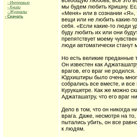
всеобщую любовь, все это в
- Интервью
мы будем любить Кришну. Ес
- Книги
- Журналы
«Меня» или в сознании «Я», 
- Скачать
вещи или не любить какие-т
себя. «Если какие-то люди у
буду любить их или они буду
препятствует моему чувствен
люди автоматически станут 
Но есть великие преданные 
Он известен как Аджаташатру
врагов, его враг не родился
Юдхиштиры было очень много 
собрались все вместе, и все
Курукшетре. Как же можно ск
Аджаташатру, что его враг н
Дело в том, что он никогда н
врага. Даже, несмотря на то,
пытались убить, он все рав
к людям.