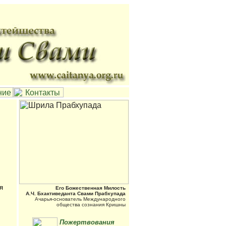
я
Его Божественная Милость
А.Ч. Бхактиведанта Свами Прабхупада
Ачарья-основатель Международного
общества сознания Кришны
Пожертвования