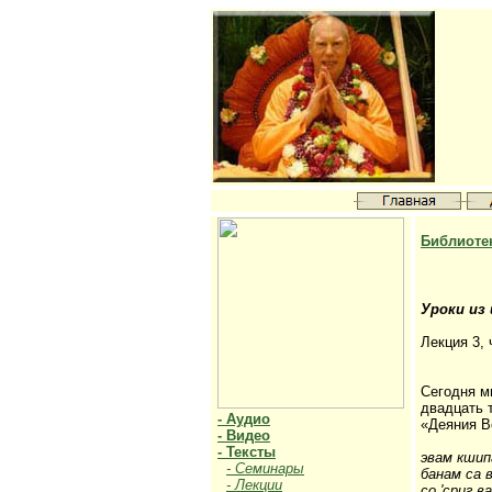
Библиоте
Уроки из
Лекция 3, 
Сегодня м
двадцать 
- Аудио
«Деяния В
- Видео
- Тексты
эвам кшип
- Семинары
банам са 
- Лекции
со 'сриг 