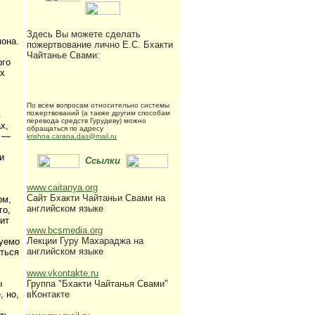
Здесь Вы можете сделать
мона.
пожертвование лично Е.С. Бхакти
Чайтанье Свами:
ого
их
По всем вопросам относительно системы
пожертвований (а также другим способам
в
перевода средств
Гурудеву
) можно
х,
обращаться по адресу
е —
krishna.carana.das@mail.ru
и
Ссылки
www.caitanya.org
Сайт Бхакти Чайтаньи Свами на
ом,
английском языке
го,
сит
www.bcsmedia.org
Лекции Гуру Махараджа на
нуемо
английском языке
яться
www.vkontakte.ru
ы
Группа "Бхакти Чайтанья Свами"
, но,
вКонтакте