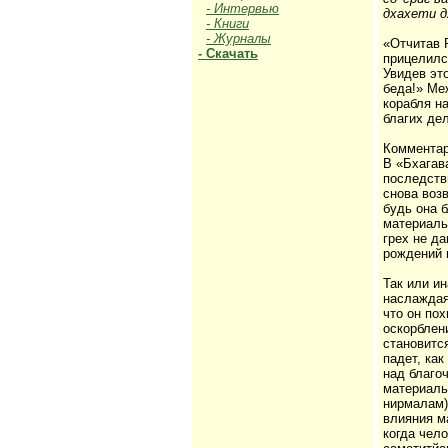
- Интервью
дхахети д
- Книги
- Журналы
«Отчитав 
- Скачать
прицелилс
Увидев эт
беда!» Ме
корабля н
благих де
Коммента
В «Бхагав
последств
снова воз
будь она 
материаль
грех не д
рождений 
Так или и
наслаждаяс
что он пох
оскорблен
становитс
падет, ка
над благоч
материаль
нирмалам)
влияния м
когда чел