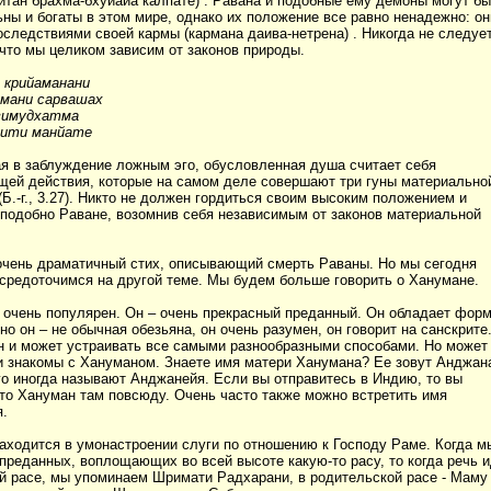
итан брахма-бхуйайа калпате) . Равана и подобные ему демоны могут бы
ьны и богаты в этом мире, однако их положение все равно ненадежно: он
оследствиями своей кармы (кармана даива-нетрена) . Никогда не следуе
 что мы целиком зависим от законов природы.
 крийаманани
рмани сарвашах
вимудхатма
 ити манйате
я в заблуждение ложным эго, обусловленная душа считает себя
ей действия, которые на самом деле совершают три гуны материально
Б.-г., 3.27). Никто не должен гордиться своим высоким положением и
 подобно Раване, возомнив себя независимым от законов материальной
 очень драматичный стих, описывающий смерть Раваны. Но мы сегодня
средоточимся на другой теме. Мы будем больше говорить о Ханумане.
 очень популярен. Он – очень прекрасный преданный. Он обладает фор
но он – не обычная обезьяна, он очень разумен, он говорит на санскрите
н и может устраивать все самыми разнообразными способами. Но может
 и знакомы с Хануманом. Знаете имя матери Ханумана? Ее зовут Анджан
го иногда называют Анджанейя. Если вы отправитесь в Индию, то вы
что Хануман там повсюду. Очень часто также можно встретить имя
.
аходится в умонастроении слуги по отношению к Господу Раме. Когда м
 преданных, воплощающих во всей высоте какую-то расу, то когда речь 
й расе, мы упоминаем Шримати Радхарани, в родительской расе - Маму