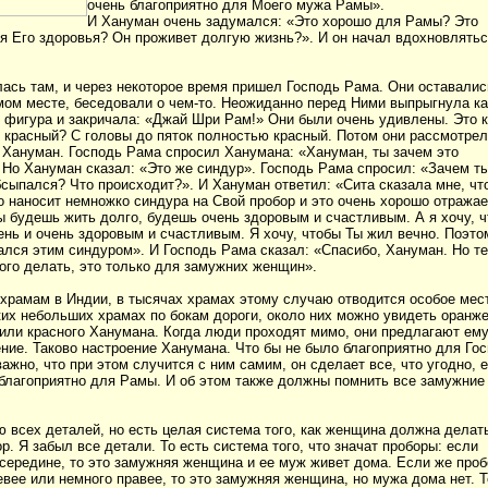
очень благоприятно для Моего мужа Рамы».
И Хануман очень задумался: «Это хорошо для Рамы? Это
я Его здоровья? Он проживет долгую жизнь?». И он начал вдохновлятьс
лась там, и через некоторое время пришел Господь Рама. Они оставалис
мом месте, беседовали о чем-то. Неожиданно перед Ними выпрыгнула ка
я фигура и закричала: «Джай Шри Рам!» Они были очень удивлены. Это к
ь красный? С головы до пяток полностью красный. Потом они рассмотрели
е Хануман. Господь Рама спросил Ханумана: «Хануман, ты зачем это
 Но Хануман сказал: «Это же синдур». Господь Рама спросил: «Зачем т
бсыпался? Что происходит?». И Хануман ответил: «Сита сказала мне, чт
о наносит немножко синдура на Свой пробор и это очень хорошо отража
Ты будешь жить долго, будешь очень здоровым и счастливым. А я хочу, 
ень и очень здоровым и счастливым. Я хочу, чтобы Ты жил вечно. Поэто
ался этим синдуром». И Господь Рама сказал: «Спасибо, Хануман. Но т
того делать, это только для замужних женщин».
 храмам в Индии, в тысячах храмах этому случаю отводится особое мес
ких небольших храмах по бокам дороги, около них можно увидеть оранж
или красного Ханумана. Когда люди проходят мимо, они предлагают ем
ение. Таково настроение Ханумана. Что бы не было благоприятно для Го
ажно, что при этом случится с ним самим, он сделает все, что угодно, 
 благоприятно для Рамы. И об этом также должны помнить все замужние
ю всех деталей, но есть целая система того, как женщина должна делат
р. Я забыл все детали. То есть система того, что значат проборы: если
 середине, то это замужняя женщина и ее муж живет дома. Если же проб
евее или немного правее, то это замужняя женщина, но мужа дома нет. Т