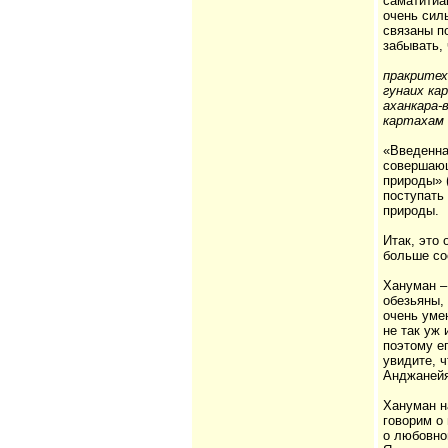
саматитйа
очень сил
связаны п
забывать,
пракритех
гунаих ка
аханкара-
картахам
«Введенна
совершающ
природы» (
поступать
природы.
Итак, это
больше со
Хануман –
обезьяны, 
очень уме
не так уж
поэтому е
увидите, 
Анджанейя
Хануман н
говорим о
о любовно