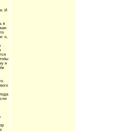
я. И
ь в
кая-
то
: о,
ы
о
ется
чтобы
му я
ебе
то.
евого
у
спода
если
ь
ор
о