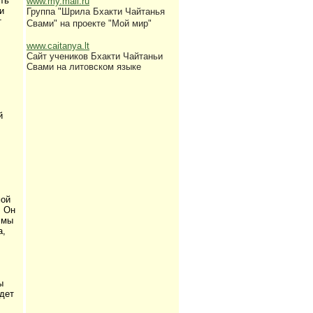
ть
www.my.mail.ru
и
Группа "Шрила Бхакти Чайтанья
т
Свами" на проекте "Мой мир"
www.caitanya.lt
Сайт учеников Бхакти Чайтаньи
Свами на литовском языке
й
мой
. Он
 мы
а,
ы
идет