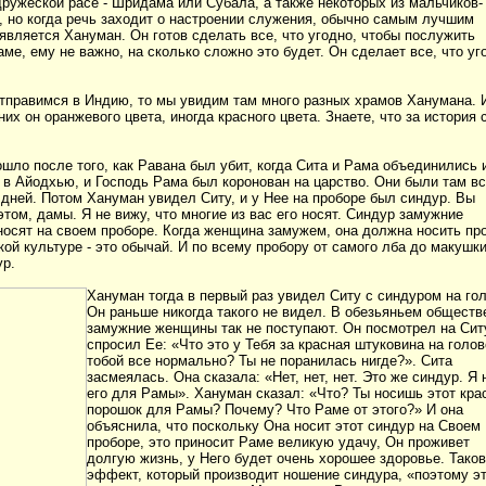
дружеской расе - Шридама или Субала, а также некоторых из мальчиков-
, но когда речь заходит о настроении служения, обычно самым лучшим
является Хануман. Он готов сделать все, что угодно, чтобы послужить
ме, ему не важно, на сколько сложно это будет. Он сделает все, что уг
тправимся в Индию, то мы увидим там много разных храмов Ханумана. 
них он оранжевого цвета, иногда красного цвета. Знаете, что за история 
ошло после того, как Равана был убит, когда Сита и Рама объединились 
 в Айодхью, и Господь Рама был коронован на царство. Они были там вс
 дней. Потом Хануман увидел Ситу, и у Нее на проборе был синдур. Вы
этом, дамы. Я не вижу, что многие из вас его носят. Синдур замужние
осят на своем проборе. Когда женщина замужем, она должна носить про
кой культуре - это обычай. И по всему пробору от самого лба до макушк
ур.
Хануман тогда в первый раз увидел Ситу с синдуром на гол
Он раньше никогда такого не видел. В обезьяньем обществ
замужние женщины так не поступают. Он посмотрел на Сит
спросил Ее: «Что это у Тебя за красная штуковина на голо
тобой все нормально? Ты не поранилась нигде?». Сита
засмеялась. Она сказала: «Нет, нет, нет. Это же синдур. Я
его для Рамы». Хануман сказал: «Что? Ты носишь этот кра
порошок для Рамы? Почему? Что Раме от этого?» И она
объяснила, что поскольку Она носит этот синдур на Своем
проборе, это приносит Раме великую удачу, Он проживет
долгую жизнь, у Него будет очень хорошее здоровье. Таков
эффект, который производит ношение синдура, «поэтому э