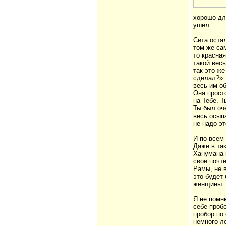
хорошо дл
ушел.
Сита оста
том же са
то красна
такой вес
так это ж
сделал?».
весь им о
Она прост
на Тебе. 
Ты был оч
весь осып
не надо э
И по всем
Даже в та
Ханумана 
свое почт
Рамы, не в
это будет
женщины.
Я не помн
себе пробо
пробор по
немного л