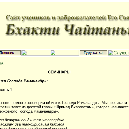
ка
СЕМИНАРЫ
 игр Господа Рамачандры
часть 1
ы еще немного поговорим об играх Господа Рамачандры. Мы прочитаем
третий текст из десятой главы «Шримад Бхагаватам», которая называетс
ерховного Господа Рамачандры».
ан дхануши сандхитам утсасарджа
ваджрам ива тад-дхридайам бибхеда
ваман даша-мукхаир нйапатад виманад