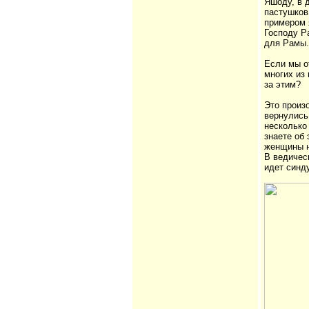
Яшоду, в 
пастушков
примером 
Господу Ра
для Рамы.
Если мы о
многих из 
за этим?
Это произ
вернулись
несколько
знаете об 
женщины н
В ведичес
идет синд