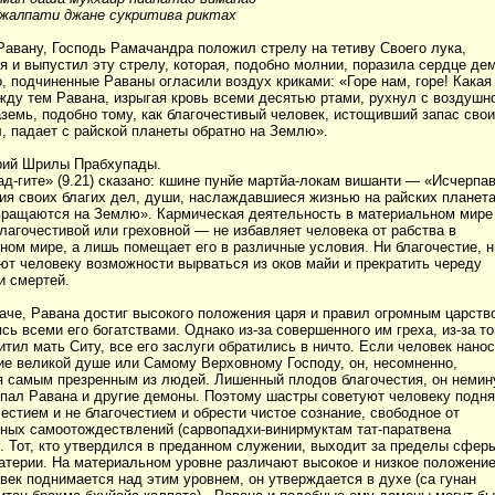
жалпати джане сукритива риктах
Равану, Господь Рамачандра положил стрелу на тетиву Своего лука,
я и выпустил эту стрелу, которая, подобно молнии, поразила сердце де
о, подчиненные Раваны огласили воздух криками: «Горе нам, горе! Какая
жду тем Равана, изрыгая кровь всеми десятью ртами, рухнул с воздушн
аземь, подобно тому, как благочестивый человек, истощивший запас сво
л, падает с райской планеты обратно на Землю».
рий Шрилы Прабхупады.
ад-гите» (9.21) сказано: кшине пунйе мартйа-локам вишанти — «Исчерпа
ия своих благих дел, души, наслаждавшиеся жизнью на райских планета
вращаются на Землю». Кармическая деятельность в материальном мир
благочестивой или греховной — не избавляет человека от рабства в
ном мире, а лишь помещает его в различные условия. Ни благочестие, н
ают человеку возможности вырваться из оков майи и прекратить череду
и смертей.
наче, Равана достиг высокого положения царя и правил огромным царств
ь всеми его богатствами. Однако из-за совершенного им греха, из-за то
итил мать Ситу, все его заслуги обратились в ничто. Если человек нано
ие великой душе или Самому Верховному Господу, он, несомненно,
я самым презренным из людей. Лишенный плодов благочестия, он неми
к пал Равана и другие демоны. Поэтому шастры советуют человеку подн
естием и не благочестием и обрести чистое сознание, свободное от
ных самоотождествлений (сарвопадхи-винирмуктам тат-паратвена
. Тот, кто утвердился в преданном служении, выходит за пределы сфер
атерии. На материальном уровне различают высокое и низкое положение
овек поднимается над этим уровнем, он утверждается в духе (са гунан