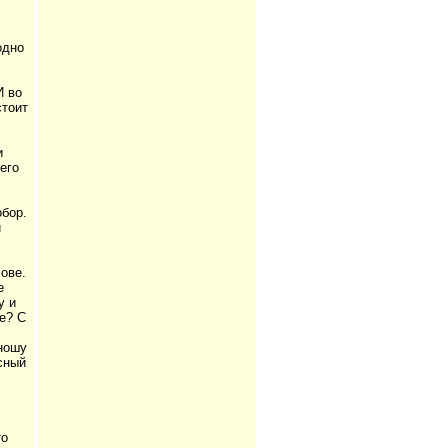
одно
И во
стоит
и
его
бор.
и
ове.
е
у и
ве? С
 ношу
сный
то