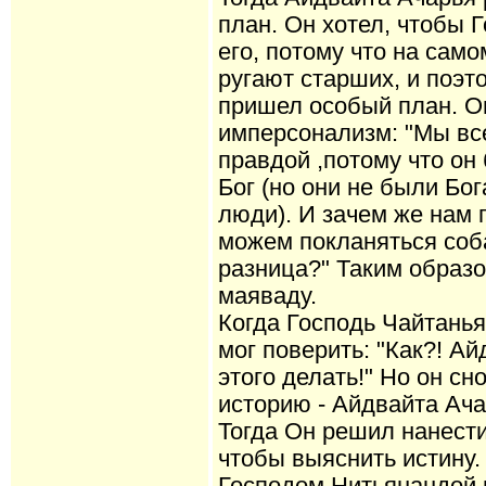
план. Он хотел, чтобы 
его, потому что на сам
ругают старших, и поэт
пришел особый план. О
имперсонализм: "Мы все
правдой ,потому что он
Бог (но они не были Бо
люди). И зачем же нам
можем покланяться соб
разница?" Таким образ
маяваду.
Когда Господь Чайтанья
мог поверить: "Как?! А
этого делать!" Но он с
историю - Айдвайта Ач
Тогда Он решил нанести
чтобы выяснить истину.