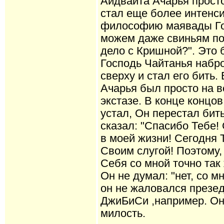
Айдвайта Ачарья просто
стал еще более интенс
философию маявады Го
можем даже свиньям по
дело с Кришной?". Это 
Господь Чайтанья набро
сверху и стал его бить.
Ачарья был просто на в
экстазе. В конце концо
устал, Он перестал бит
сказал: "Спасибо Тебе!
в моей жизни! Сегодня 
Своим слугой! Поэтому,
Себя со мной точно так 
Он не думал: "нет, со 
он не жаловался презед
ДжиБиСи ,например. Он
милость.