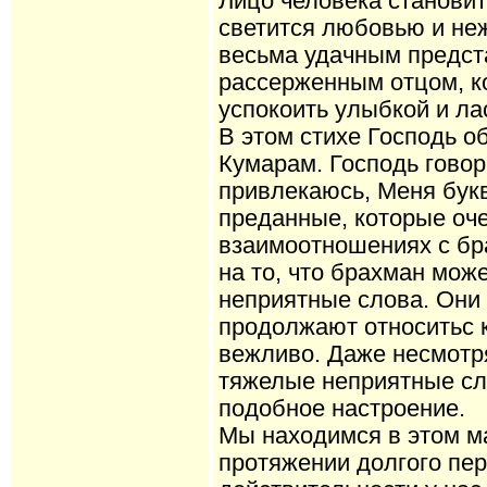
Лицо человека становит
светится любовью и неж
весьма удачным предст
рассерженным отцом, к
успокоить улыбкой и л
В этом стихе Господь о
Кумарам. Господь говори
привлекаюсь, Меня бук
преданные, которые оче
взаимоотношениях с бр
на то, что брахман мож
неприятные слова. Они
продолжают относитьс 
вежливо. Даже несмотря
тяжелые неприятные сло
подобное настроение.
Мы находимся в этом м
протяжении долгого пер