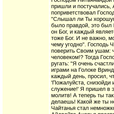
Господом Нитьянандой 
пришли и постучались,
поприветствовал Господ
"Слышал ли Ты хорошую
было правдой, это был Г
он Бог, и каждый являе
тоже Бог. И не важно, 
чему угодно". Господь 
поверить Своим ушам: ч
человеком!? Тогда Госп
ругать: "Я очень счаст
играми на Голоке Вринд
каждый день, просил, ч
'Пожалуйста, снизойди 
служение!' Я пришел в э
молитв! А теперь ты та
делаешь! Какой же ты н
Чайтанья стал немножко