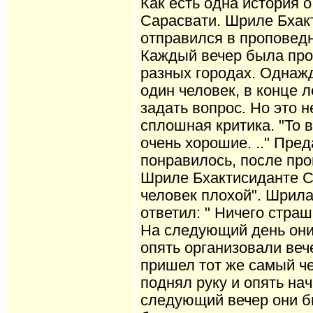
Как есть одна история 
Сарасвати. Шриле Бхак
отправился в проповедн
Каждый вечер была про
разных городах. Однаж
один человек, в конце л
задать вопрос. Но это 
сплошная критика. "То 
очень хорошие. .." Пре
понравилось, после пр
Шриле Бхактисиданте Са
человек плохой". Шрил
ответил: " Ничего страш
На следующий день они 
опять организовали ве
пришел тот же самый че
поднял руку и опять нач
следующий вечер они бы