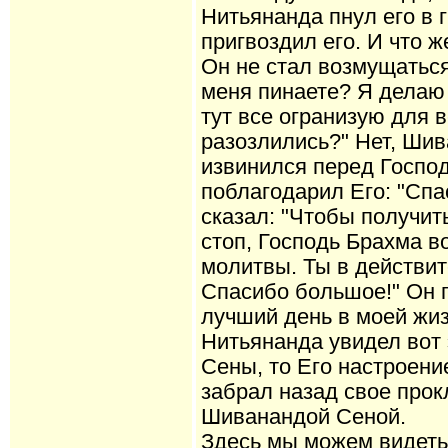
Нитьянанда пнул его в г
пригвоздил его. И что 
Он не стал возмущаться
меня пинаете? Я делаю 
тут все огранизую для 
разозлились?" Нет, Ши
извинился перед Госпо
поблагодарил Его: "Спа
сказал: "Чтобы получит
стоп, Господь Брахма в
молитвы. Ты в действит
Спасибо большое!" Он 
лучший день в моей жиз
Нитьянанда увидел вот
Сены, то Его настроени
забрал назад свое прок
Шиванандой Сеной.
Здесь мы можем видеть 