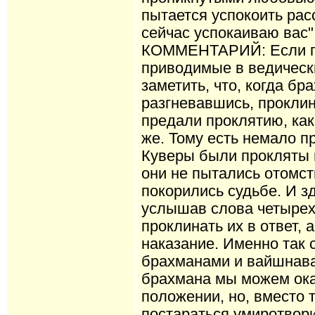
пытается успокоить рас
сейчас успокаиваю вас"
КОММЕНТАРИЙ: Если пр
приводимые в ведическ
заметить, что, когда бр
разгневавшись, проклина
предали проклятию, как
же. Тому есть немало п
Куверы были прокляты 
они не пытались отомсти
покорились судьбе. И з
услышав слова четырех
проклинать их в ответ, 
наказание. Именно так 
брахманами и вайшнава
брахмана мы можем ока
положении, но, вместо 
постараться умиротвор