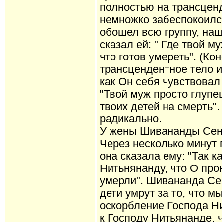
полностью на трансцен
немножко забеспокоилс
обошел всю группу, на
сказал ей: " Где твой м
что готов умереть". (Ко
трансцендентное тело и 
как Он себя чувствовал 
"Твой муж просто глупе
твоих детей на смерть".
радикально.
У жены Шивананды Сены
Через несколько минут
она сказала ему: "Так к
Нитьнянанду, что О про
умерли". Шивананда Сен
дети умрут за то, что 
оскорбление Господа Н
к Господу Нитьянанде, 