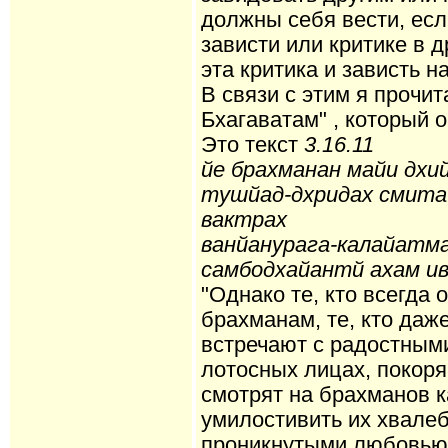
должны себя вести, ес
зависти или критике в 
эта критика и зависть н
В связи с этим я прочи
Бхагаватам" , который о
Это текст
3.16.11
йе брахманан майи дхи
тушйад-дхридах смита
вактрах
ванйанурага-калайатм
самбодхайантй ахам и
"Однако те, кто всегда
брахманам, те, кто даж
встречают с радостным
лотосных лицах, покор
смотрят на брахманов к
умилостивить их хвале
проникнутыми любовью,